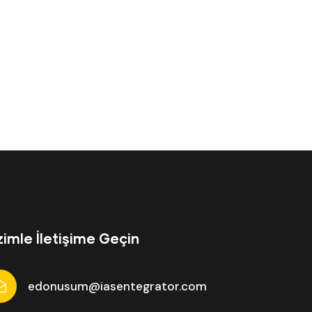
zimle İletişime Geçin
edonusum@iasentegrator.com