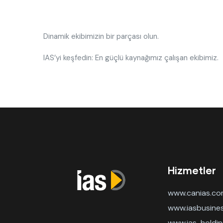
Dinamik ekibimizin bir parçası olun.
IAS’yi keşfedin: En güçlü kaynağımız çalışan ekibimiz.
Hizmetler
www.canias.c
www.iasbusin
www.ias-holdi