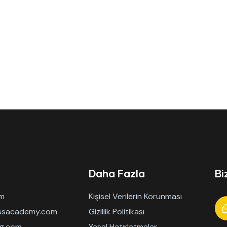
Daha Fazla
Bi
om
Kişisel Verilerin Korunması
essacademy.com
Gizlilik Politikası
ng.com
Yasal Hatırlatmalar