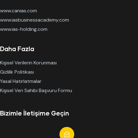
www.canias.com
www.iasbusinessacademy.com
www.ias-holding.com
Daha Fazla
Kişisel Verilerin Korunması
Gizlilik Politikası
Yasal Hatırlatmalar
Kişisel Veri Sahibi Başvuru Formu
Bizimle İletişime Geçin