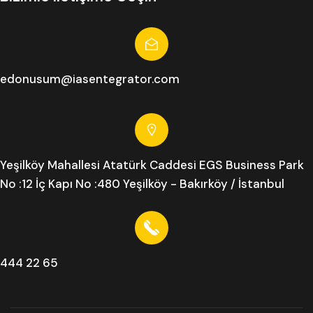
edonusum@iasentegrator.com
Yeşilköy Mahallesi Atatürk Caddesi EGS Business Park
No :12 İç Kapı No :480 Yeşilköy - Bakırköy / İstanbul
444 22 65