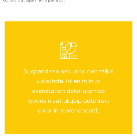
dolore eu fugiat nulla pariatur.
Suspendisse nec urna nec tellus
vulputate. At enim trud
exercitation dolor ullamco
laboris nisut aliquip aute irure
dolor in reprehenderit.