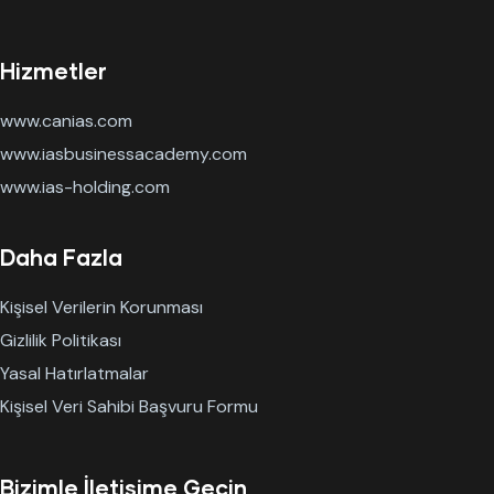
Hizmetler
www.canias.com
www.iasbusinessacademy.com
www.ias-holding.com
Daha Fazla
Kişisel Verilerin Korunması
Gizlilik Politikası
Yasal Hatırlatmalar
Kişisel Veri Sahibi Başvuru Formu
Bizimle İletişime Geçin